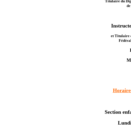
Titulaire du Di
de
Instruct
et Titulaire
Fédéra
M
La
Horaire
Section enfa
Lundi