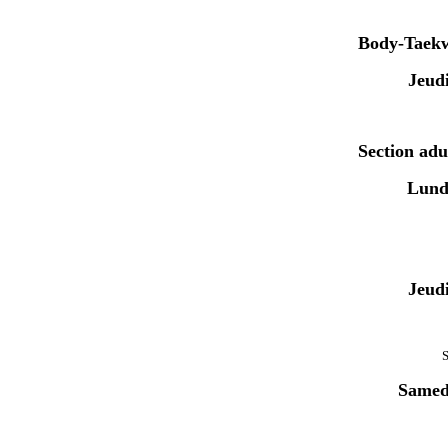
Body-Taek
Jeud
Section adul
Lund
Jeud
S
Samed