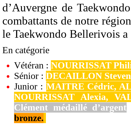
d’Auvergne de Taekwondo 
combattants de notre région
le Taekwondo Bellerivois a
En catégorie
Vétéran :
NOURRISSAT Philip
Sénior :
DECAILLON Steven e
Junior :
MAITRE Cédric, A
NOURRISSAT Alexia, VALL
Clément médaillé d’argent
bronze.