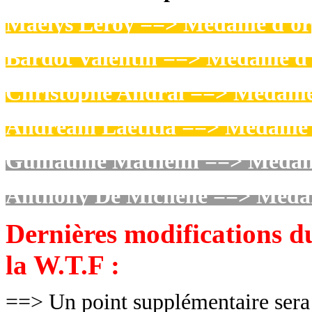
Maelys Leroy ==> Médaille d'or
Bardot Valentin ==> Médaille d
Christophe Andral ==> Médaille
Andréani Laetitia ==> Médaille 
Guillaume Mathelin ==> Médail
Anthony De Michelle ==> Médai
Dernières modifications d
la W.T.F :
==> Un point supplémentaire sera 