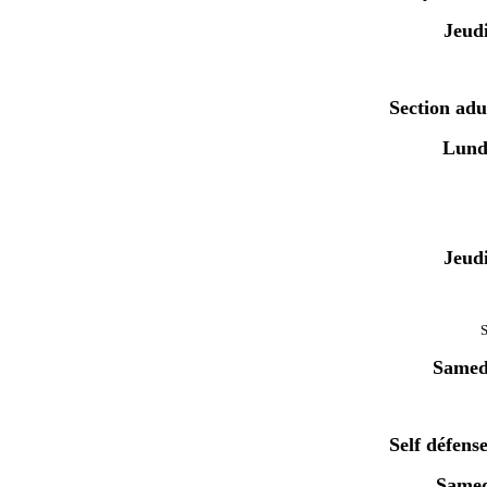
Jeud
Section adul
Lund
Jeud
S
Samed
Self défense
Samed