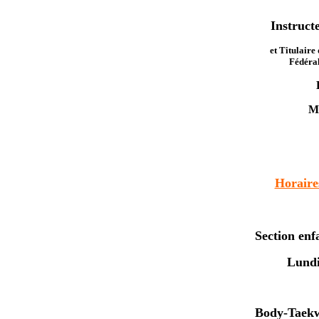
Instruct
et Titulaire
Fédéra
M
La
Horaire
Section enfa
Lundi
Body-Taek