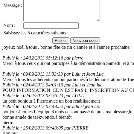
Message :
Nom :
Saisissez les 5 caractères suivants :
joyeux noêl à tous . bonne fête de fin d'année et à l'année prochaine.
Publié le : 24/12/2013 05:12:16 par pierre
Merci à tous ceux qui ont participés à la démonstration Samedi ,et à to
Publié le : 09/09/2013 11:33:33 par Lulu et Jean Luc
Merci à tous les adhérents qui ont participés à la démonstration de 
Publié le : 02/04/2013 04:01:10 par Lulu et Jean luc
POUR INFORMATION ,CE N EST PAS L' INSCRIPTION AU 
Publié le : 02/04/2013 03:56:23 par LULU
un petit bonjour à Pierre avec un bon rétablissement
Publié le : 02/04/2013 03:48:52 par lulu et jean luc
bonjour à toutes L'équipe.6 mois ce sont passé de puis ma blessure,le
bonne année de taekwondo.à bientôt.
pierre.
Publié le : 25/02/2013 09:43:05 par PIERRE
Bonjour,