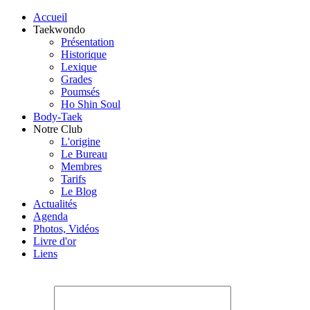
Accueil
Taekwondo
Présentation
Historique
Lexique
Grades
Poumsés
Ho Shin Soul
Body-Taek
Notre Club
L'origine
Le Bureau
Membres
Tarifs
Le Blog
Actualités
Agenda
Photos, Vidéos
Livre d'or
Liens