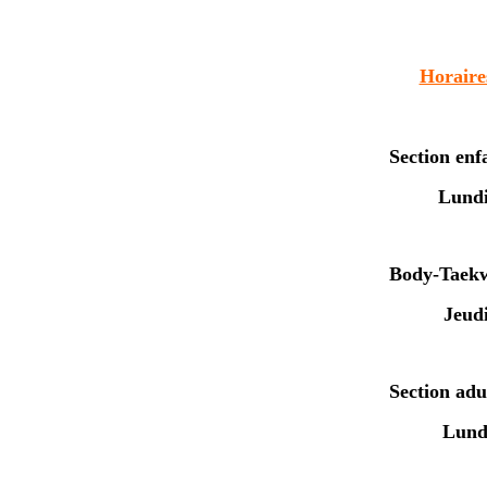
La
Horaire
Section enfa
Lundi
Body-Taek
Jeud
Section adul
Lund