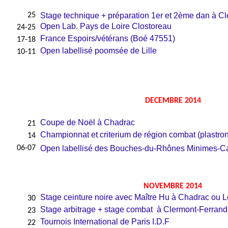
25
Stage technique + préparation 1er et 2ème dan à C
Open Lab. Pays de Loire
Clostoreau
24-25
France Espoirs/vétérans (
Boé
47551)
17-18
Open labellisé
poomsée
de Lille
10-11
DECEMBRE 2014
Coupe de Noël à
Chadrac
21
Championnat et criterium de région combat (plastron
14
06-07
Open labellisé des
Bouches-du-Rhônes
Minimes-Ca
NOVEMBRE 2014
Stage ceinture noire avec Maître Hu à
Chadrac
ou L
30
Stage arbitrage + stage combat à Clermont-Ferrand
23
Tournois International de Paris I.D.F
22