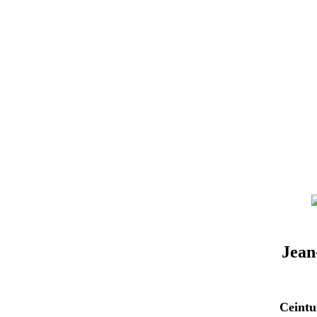
Le Prés
P
Jean
Ceintu